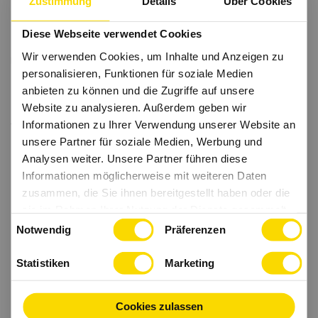
Zustimmung
Details
Über Cookies
Diese Webseite verwendet Cookies
Wir verwenden Cookies, um Inhalte und Anzeigen zu
personalisieren, Funktionen für soziale Medien
anbieten zu können und die Zugriffe auf unsere
Website zu analysieren. Außerdem geben wir
Informationen zu Ihrer Verwendung unserer Website an
unsere Partner für soziale Medien, Werbung und
Analysen weiter. Unsere Partner führen diese
Informationen möglicherweise mit weiteren Daten
zusammen, die Sie ihnen bereitgestellt haben oder die
sie im Rahmen Ihrer Nutzung der Dienste gesammelt
Einwilligungsauswahl
haben.
Notwendig
Präferenzen
Statistiken
Marketing
Cookies zulassen