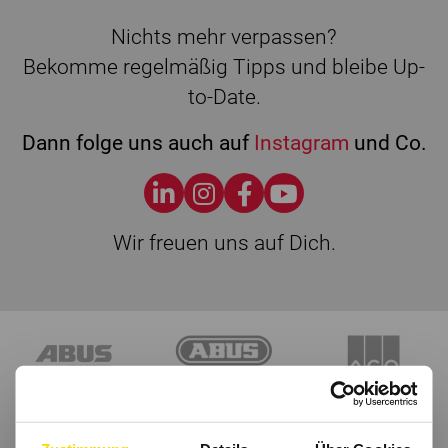
Nichts mehr verpassen?
Bekomme regelmäßig Tipps und bleibe Up-
to-Date.
Dann folge uns auch auf
Instagram
und Co.
Wir freuen uns auf Dich.