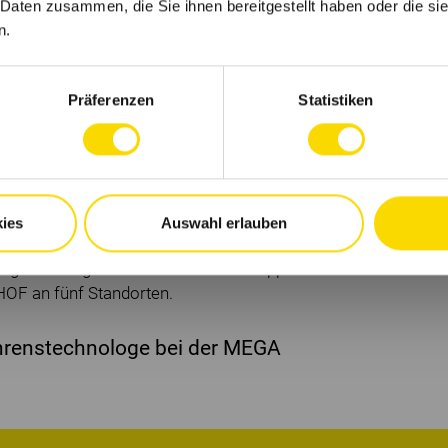
 Daten zusammen, die Sie ihnen bereitgestellt haben oder die s
n.
, Teamfähigkeit und Engagement
Präferenzen
Statistiken
st ein Unternehmen der PHW-Gruppe mit
d. Die PHW-Gruppe ist ein Verbund
en Agrarwirtschaft, Ernährung und Gesundheit.
ößter deutscher
ies
Auswahl erlauben
tellung und dem Vertrieb von
ung. Als integrierter Teil der PHW-Gruppe
HOF an fünf Standorten.
ahrenstechnologe bei der MEGA