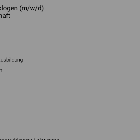
ologen (m/w/d)
haft
Ausbildung
n