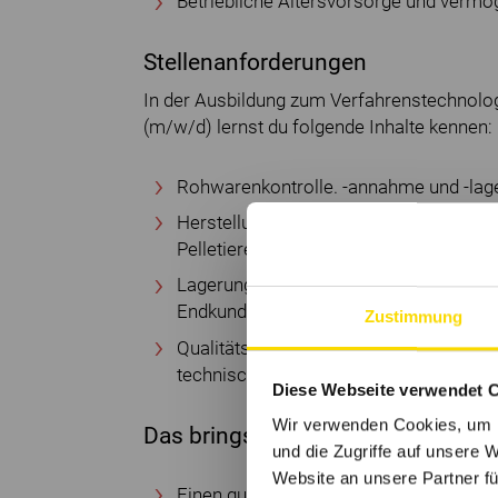
Betriebliche Altersvorsorge und verm
Stellenanforderungen
In der Ausbildung zum Verfahrenstechnolog
(m/w/d) lernst du folgende Inhalte kennen:
Rohwarenkontrolle. -annahme und -lag
Herstellung von Futtermitteln inkl. der
Pelletieren etc.
Lagerung des Fertigproduktes und Bel
Endkunden
Zustimmung
Qualitätskontrolle und Bedienung, Übe
technischen Maschinen und Anlagen
Diese Webseite verwendet 
Wir verwenden Cookies, um I
Das bringst du mit
und die Zugriffe auf unsere 
Website an unsere Partner fü
Einen guten Realschulabschluss