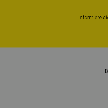
Informiere di
B