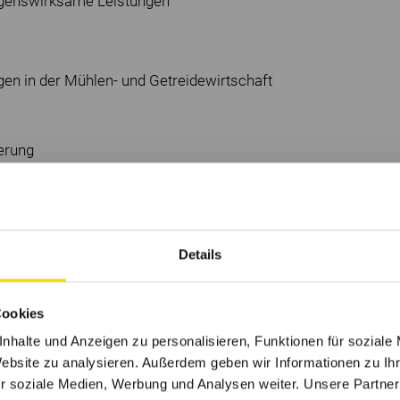
ögenswirksame Leistungen
en in der Mühlen- und Getreidewirtschaft
erung
 Prozessschritte wie Zerkleinern, Mischen,
adung von Fahrzeugen für den Transport zum
Details
rwachung, Steuerung sowie Wartung der
Cookies
nhalte und Anzeigen zu personalisieren, Funktionen für soziale
Website zu analysieren. Außerdem geben wir Informationen zu I
r soziale Medien, Werbung und Analysen weiter. Unsere Partner