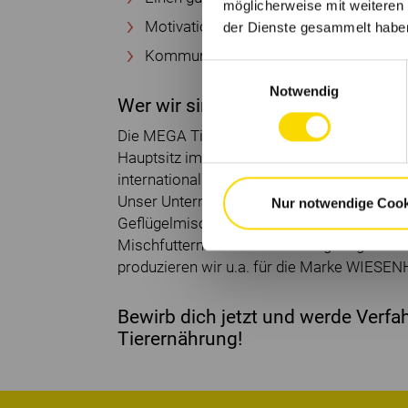
möglicherweise mit weiteren
Motivation
der Dienste gesammelt habe
Kommunikationsfähigkeit, Flexibilität
Einwilligungsauswahl
Notwendig
Wer wir sind
Die MEGA Tierernährung GmbH & Co. KG i
Hauptsitz im niedersächsischen Rechterfel
international tätiger Firmen in den Bereich
Unser Unternehmen beschäftigt sich als gr
Nur notwendige Cook
Geflügelmischfutterproduzent mit der Hers
Mischfuttermitteln für die Nutzgeflügelhalt
produzieren wir u.a. für die Marke WIESEN
Bewirb dich jetzt und werde Verf
Tierernährung!