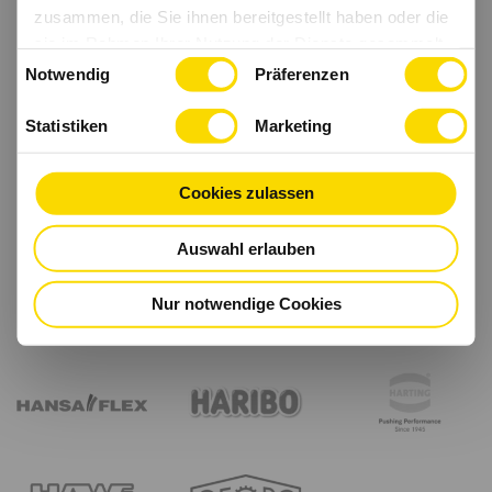
zusammen, die Sie ihnen bereitgestellt haben oder die
sie im Rahmen Ihrer Nutzung der Dienste gesammelt
Einwilligungsauswahl
haben.
Notwendig
Präferenzen
Statistiken
Marketing
Cookies zulassen
Auswahl erlauben
Nur notwendige Cookies