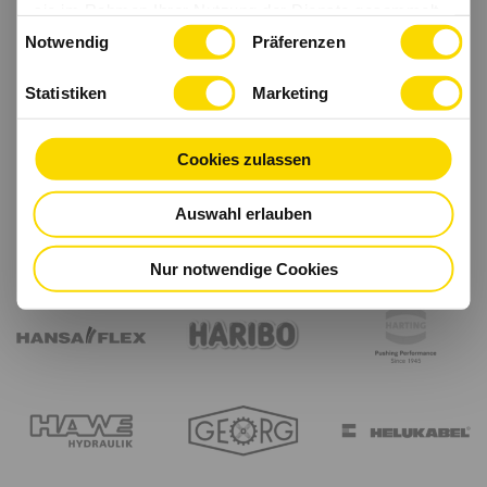
sie im Rahmen Ihrer Nutzung der Dienste gesammelt
Einwilligungsauswahl
haben.
Notwendig
Präferenzen
Statistiken
Marketing
Cookies zulassen
Auswahl erlauben
Nur notwendige Cookies