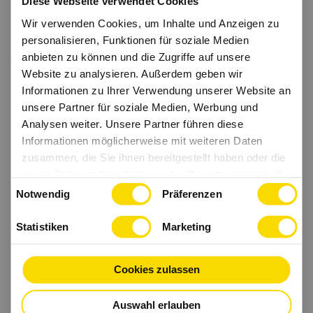
Diese Webseite verwendet Cookies
Wir verwenden Cookies, um Inhalte und Anzeigen zu
personalisieren, Funktionen für soziale Medien
anbieten zu können und die Zugriffe auf unsere
Website zu analysieren. Außerdem geben wir
Informationen zu Ihrer Verwendung unserer Website an
unsere Partner für soziale Medien, Werbung und
Analysen weiter. Unsere Partner führen diese
Informationen möglicherweise mit weiteren Daten
zusammen, die Sie ihnen bereitgestellt haben oder die
sie im Rahmen Ihrer Nutzung der Dienste gesammelt
Einwilligungsauswahl
haben.
Notwendig
Präferenzen
Statistiken
Marketing
Cookies zulassen
Auswahl erlauben