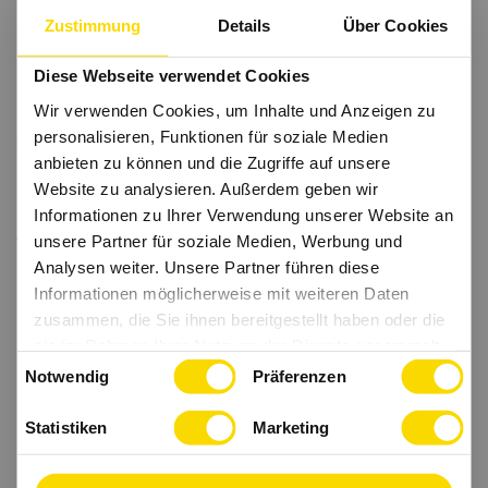
Zustimmung
Details
Über Cookies
Diese Webseite verwendet Cookies
Wir verwenden Cookies, um Inhalte und Anzeigen zu
personalisieren, Funktionen für soziale Medien
anbieten zu können und die Zugriffe auf unsere
Website zu analysieren. Außerdem geben wir
Informationen zu Ihrer Verwendung unserer Website an
unsere Partner für soziale Medien, Werbung und
Analysen weiter. Unsere Partner führen diese
Informationen möglicherweise mit weiteren Daten
zusammen, die Sie ihnen bereitgestellt haben oder die
sie im Rahmen Ihrer Nutzung der Dienste gesammelt
Einwilligungsauswahl
haben.
Notwendig
Präferenzen
Statistiken
Marketing