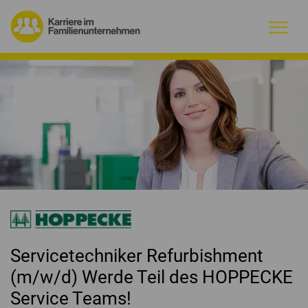
Warum Familienunternehmen?
Firmenprofile
Jobs
Magazin
Initiative
Servicetechniker Refurbishment
Kontakt
(m/w/d) Werde Teil des HOPPECKE
Service Teams!