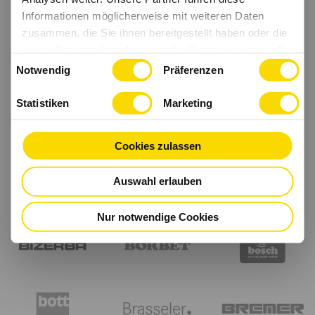
Informationen möglicherweise mit weiteren Daten
zusammen, die Sie ihnen bereitgestellt haben oder die
sie im Rahmen Ihrer Nutzung der Dienste gesammelt
Einwilligungsauswahl
haben.
Notwendig
Präferenzen
Statistiken
Marketing
Cookies zulassen
Auswahl erlauben
Nur notwendige Cookies