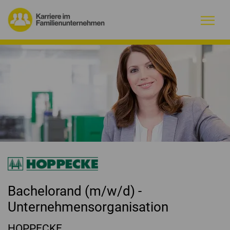
Warum Familienunternehmen?
Firmenprofile
Jobs
Magazin
Initiative
Bachelorand (m/w/d) -
Kontakt
Unternehmensorganisation
HOPPECKE