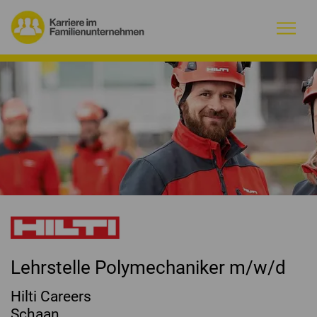
Warum Familienunternehmen?
Firmenprofile
Jobs
Magazin
Initiative
Lehrstelle Polymechaniker m/w/d
Kontakt
Hilti Careers
Schaan