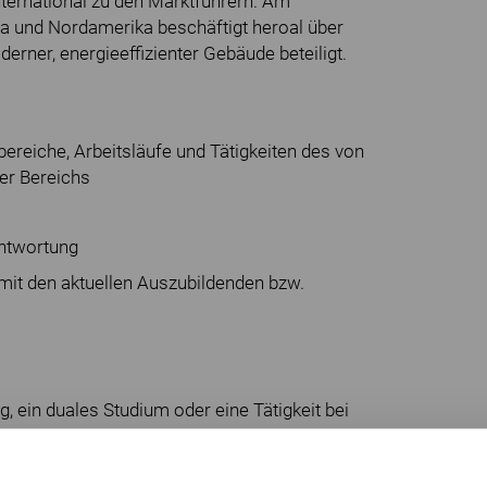
nternational zu den Marktführern. Am
pa und Nordamerika beschäftigt heroal über
erner, energieeffizienter Gebäude beteiligt.
bereiche, Arbeitsläufe und Tätigkeiten des von
er Bereichs
ntwortung
 mit den aktuellen Auszubildenden bzw.
g, ein duales Studium oder eine Tätigkeit bei
oder höher