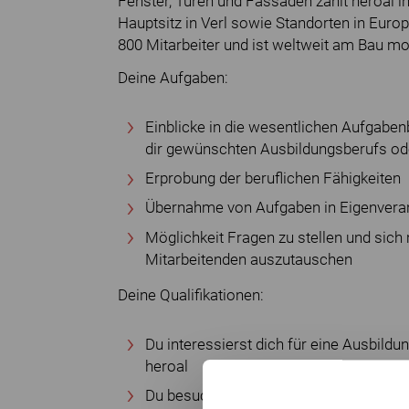
Fenster, Türen und Fassaden zählt heroal i
Hauptsitz in Verl sowie Standorten in Euro
800 Mitarbeiter und ist weltweit am Bau mod
Deine Aufgaben:
Einblicke in die wesentlichen Aufgaben
dir gewünschten Ausbildungsberufs od
Erprobung der beruflichen Fähigkeiten
Übernahme von Aufgaben in Eigenvera
Möglichkeit Fragen zu stellen und sich
Mitarbeitenden auszutauschen
Deine Qualifikationen:
Du interessierst dich für eine Ausbildun
heroal
Du besuchst mindestens die 8. Klasse 