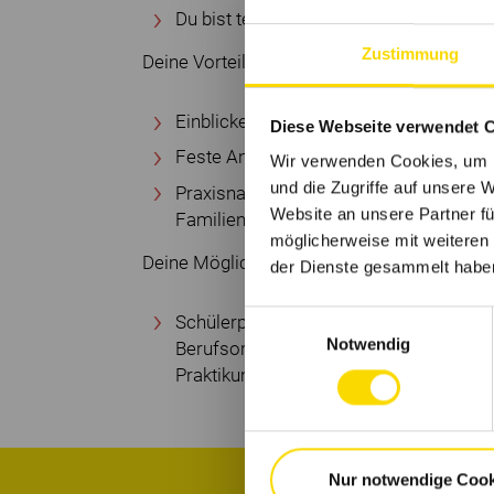
Du bist teamfähig, kommunikativ und e
Zustimmung
Deine Vorteile:
Einblicke in die Praxis, zeitlich flexibel,
Diese Webseite verwendet 
Feste Ansprechpartner für Fragen und
Wir verwenden Cookies, um I
und die Zugriffe auf unsere 
Praxisnahe Ausbildung in einem BEST 
Website an unsere Partner fü
Familienunternehmen
möglicherweise mit weiteren
Deine Möglichkeiten:
der Dienste gesammelt habe
Einwilligungsauswahl
Schülerpraktikum, Tagespraktikum, frei
Notwendig
Berufsorientierung, Langzeitpraktikum
Praktikum im Rahmen von Umschulung, G
Nur notwendige Cook