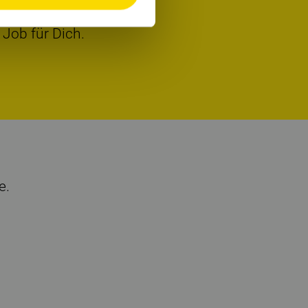
 Job für Dich.
e.