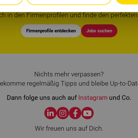
Interesse an Familienunternehmen gewonnen?
ch in den Firmenprofilen und finde den perfekten
Firmenprofile entdecken
Jobs suchen
Nichts mehr verpassen?
ekomme regelmäßig Tipps und bleibe Up-to-Dat
Dann folge uns auch auf
Instagram
und Co.
Wir freuen uns auf Dich.