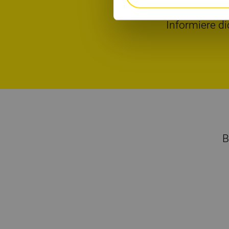
Informiere di
B