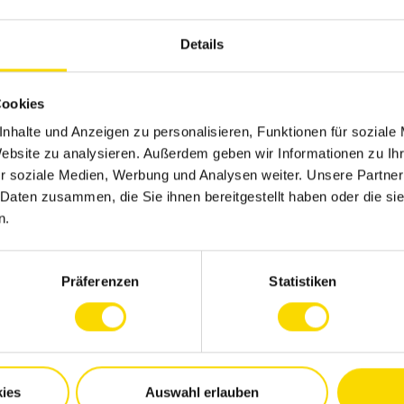
ngagiert
Details
 wie es dir passt
Cookies
 Anregungen
nhalte und Anzeigen zu personalisieren, Funktionen für soziale
Website zu analysieren. Außerdem geben wir Informationen zu I
PLACE TO LEARN® zertifizierten
r soziale Medien, Werbung und Analysen weiter. Unsere Partner
 Daten zusammen, die Sie ihnen bereitgestellt haben oder die s
n.
williges Praktikum, Praktikum zur
Präferenzen
Statistiken
, Praktikum im Rahmen von Studium,
irls'Day & Boys'Day, ...
ies
Auswahl erlauben