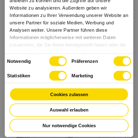
anbieten zu können und die Zugriffe auf unsere
Website zu analysieren. Außerdem geben wir
Informationen zu Ihrer Verwendung unserer Website an
unsere Partner für soziale Medien, Werbung und
Analysen weiter. Unsere Partner führen diese
Informationen möglicherweise mit weiteren Daten
zusammen, die Sie ihnen bereitgestellt haben oder die
sie im Rahmen Ihrer Nutzung der Dienste gesammelt
Einwilligungsauswahl
haben.
Notwendig
Präferenzen
Statistiken
Marketing
Cookies zulassen
Auswahl erlauben
Nur notwendige Cookies