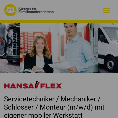
Warum Familienunternehmen?
Firmenprofile
Jobs
Magazin
Initiative
Servicetechniker / Mechaniker /
Kontakt
Schlosser / Monteur (m/w/d) mit
eigener mobiler Werkstatt