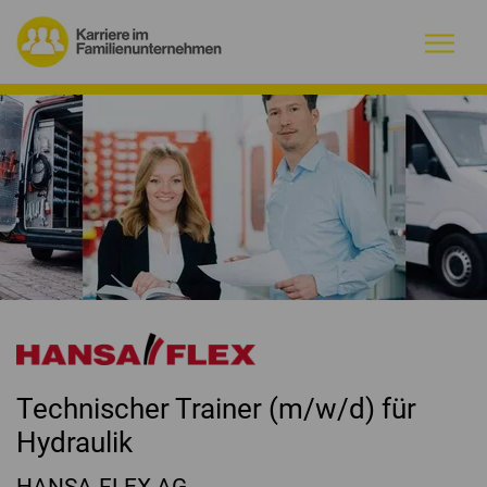
Warum Familienunternehmen?
Firmenprofile
Jobs
Magazin
Initiative
Technischer Trainer (m/w/d) für
Kontakt
Hydraulik
HANSA-FLEX AG