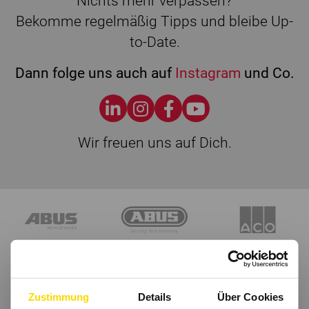
Nichts mehr verpassen?
Bekomme regelmäßig Tipps und bleibe Up-
to-Date.
Dann folge uns auch auf
Instagram
und Co.
Wir freuen uns auf Dich.
Zustimmung
Details
Über Cookies