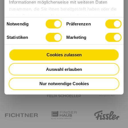
Informationen möglicherweise mit weiteren Daten
zusammen, die Sie ihnen bereitgestellt haben oder die
sie im Rahmen Ihrer Nutzung der Dienste gesammelt
Einwilligungsauswahl
haben.
Notwendig
Präferenzen
Statistiken
Marketing
Cookies zulassen
Auswahl erlauben
Nur notwendige Cookies