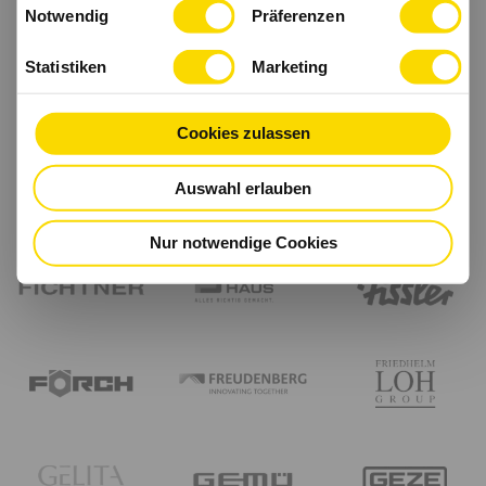
Einwilligungsauswahl
haben.
Notwendig
Präferenzen
Statistiken
Marketing
Cookies zulassen
Auswahl erlauben
Nur notwendige Cookies