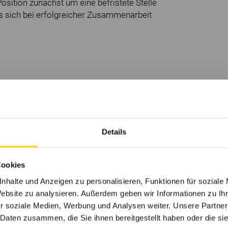
Position zunächst um eine befristete Stelle
ass sich bei erfolgreicher Zusammenarbeit
nd Instandhaltungsarbeiten von Nähmaschinen
Details
lagen auf verschiedene Produkte
Cookies
mbeseitigung und Anpassung der
nhalte und Anzeigen zu personalisieren, Funktionen für soziale
erialien
Website zu analysieren. Außerdem geben wir Informationen zu I
mbau von Anlagen
r soziale Medien, Werbung und Analysen weiter. Unsere Partner
 Daten zusammen, die Sie ihnen bereitgestellt haben oder die s