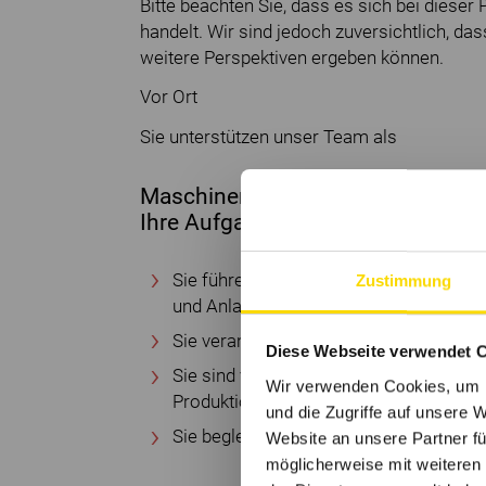
Bitte beachten Sie, dass es sich bei dieser 
handelt. Wir sind jedoch zuversichtlich, d
weitere Perspektiven ergeben können.
Vor Ort
Sie unterstützen unser Team als
Maschineneinrichter (w/m/d)
Ihre Aufgaben
Sie führen Wartungen, Reperatorren u
Zustimmung
und Anlagen durch
Sie verantworten das Umrüsten der An
Diese Webseite verwendet 
Sie sind verantwortlich für die Proble
Wir verwenden Cookies, um I
Produktionsmaschinen auf diverse Mat
und die Zugriffe auf unsere 
Sie begleiten Modernisierungen und U
Website an unsere Partner fü
möglicherweise mit weiteren