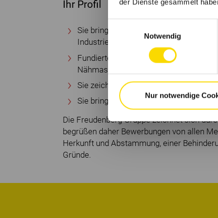
der Dienste gesammelt habe
Ihr Profil
Einwilligungsauswahl
Sie bringen eine erfolgreich abgeschl
Notwendig
Industriemechaniker oder vergleichbare
Fundierte Fachkenntnisse in Pneumati
Nähmaschinenkenntnisse sind vorteilh
Sie zeichnet ein hohes Maß an technis
Nur notwendige Cook
Sie bringen eine uneingeschränkte Schi
Die Freudenberg Gruppe zeichnet sich durc
begrüßen daher Bewerbungen von allen Men
Herkunft und Abstammung, einer Behinderu
Gründe.