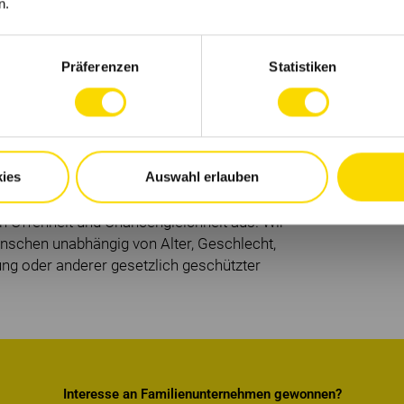
n.
ossene Berufsausbildung zum
Präferenzen
Statistiken
 Qualifikation mit
k und Mechanik sind wünschenswert,
aft
chen und organisatorischen Verständnis aus
ies
Auswahl erlauben
chtbereitschaft mit
h Offenheit und Chancengleichheit aus. Wir
schen unabhängig von Alter, Geschlecht,
ng oder anderer gesetzlich geschützter
Interesse an Familienunternehmen gewonnen?