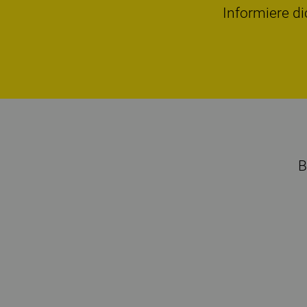
Informiere di
B