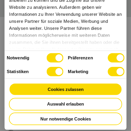
anbieten zu können und die Zugriffe auf unsere
Website zu analysieren. Außerdem geben wir
Informationen zu Ihrer Verwendung unserer Website an
unsere Partner für soziale Medien, Werbung und
Analysen weiter. Unsere Partner führen diese
Informationen möglicherweise mit weiteren Daten
zusammen, die Sie ihnen bereitgestellt haben oder die
sie im Rahmen Ihrer Nutzung der Dienste gesammelt
Einwilligungsauswahl
haben.
Notwendig
Präferenzen
Statistiken
Marketing
Cookies zulassen
Auswahl erlauben
Nur notwendige Cookies