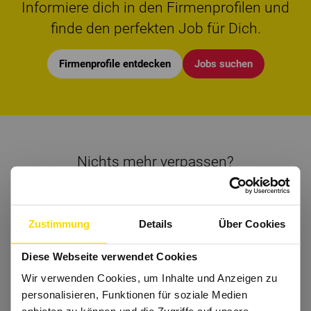
Informiere dich in den Firmenprofilen und
finde den perfekten Job für Dich.
Firmenprofile entdecken
Jobs suchen
Nichts mehr verpassen?
Bekomme regelmäßig Tipps und bleibe Up-
to-Date.
Zustimmung
Details
Über Cookies
Dann folge uns auch auf
Instagram
und Co.
Diese Webseite verwendet Cookies
Wir verwenden Cookies, um Inhalte und Anzeigen zu
personalisieren, Funktionen für soziale Medien
Wir freuen uns auf Dich.