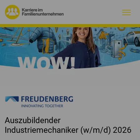
Warum Familienunternehmen?
Firmenprofile
Jobs
Magazin
Initiative
Auszubildender
Kontakt
Industriemechaniker (w/m/d) 2026