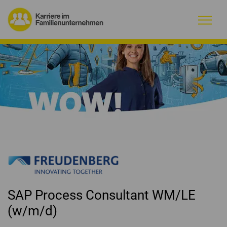
Warum Familienunternehmen?
Firmenprofile
Jobs
Magazin
Initiative
SAP Process Consultant WM/LE
Kontakt
(w/m/d)