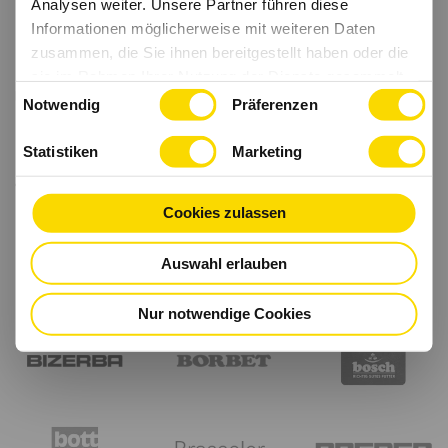
Analysen weiter. Unsere Partner führen diese
Informationen möglicherweise mit weiteren Daten
zusammen, die Sie ihnen bereitgestellt haben oder die
sie im Rahmen Ihrer Nutzung der Dienste gesammelt
Einwilligungsauswahl
haben.
Notwendig
Präferenzen
Statistiken
Marketing
Cookies zulassen
Auswahl erlauben
Nur notwendige Cookies