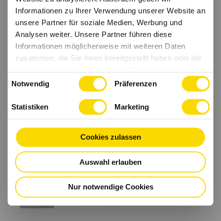
Informationen zu Ihrer Verwendung unserer Website an
unsere Partner für soziale Medien, Werbung und
Analysen weiter. Unsere Partner führen diese
Informationen möglicherweise mit weiteren Daten
zusammen, die Sie ihnen bereitgestellt haben oder die
sie im Rahmen Ihrer Nutzung der Dienste gesammelt
Einwilligungsauswahl
haben.
Notwendig
Präferenzen
Statistiken
Marketing
Cookies zulassen
Auswahl erlauben
Nur notwendige Cookies