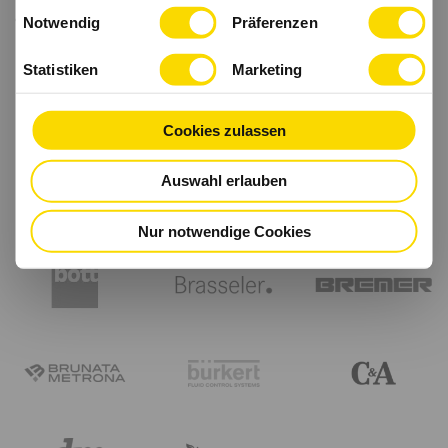
Einwilligungsauswahl
haben.
Notwendig
Präferenzen
Statistiken
Marketing
Cookies zulassen
Auswahl erlauben
Nur notwendige Cookies