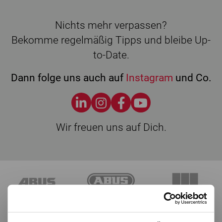
Nichts mehr verpassen?
Bekomme regelmäßig Tipps und bleibe Up-
to-Date.
Dann folge uns auch auf
Instagram
und Co.
Wir freuen uns auf Dich.