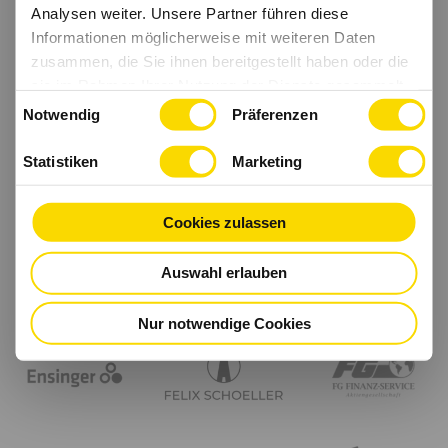
Analysen weiter. Unsere Partner führen diese
Informationen möglicherweise mit weiteren Daten
zusammen, die Sie ihnen bereitgestellt haben oder die
sie im Rahmen Ihrer Nutzung der Dienste gesammelt
Einwilligungsauswahl
haben.
Notwendig
Präferenzen
Statistiken
Marketing
Cookies zulassen
Auswahl erlauben
Nur notwendige Cookies