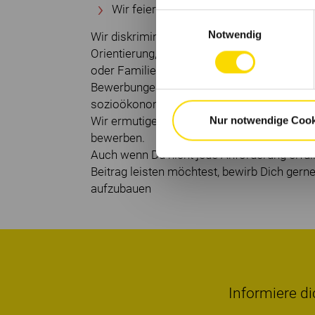
Wir feiern Erfolge in Team- und Storee
Einwilligungsauswahl
Notwendig
Wir diskriminieren nicht aufgrund von Alter,
Orientierung, ethnischer Herkunft, Hautfar
oder Familienstand oder einer anderen ges
Bewerbungen von Frauen, Männern und nich
sozioökonomischen Hintergründe.
Nur notwendige Cook
Wir ermutigen insbesondere Menschen aus 
bewerben.
Auch wenn Du nicht jede Anforderung erfülls
Beitrag leisten möchtest, bewirb Dich gerne
aufzubauen
Informiere di