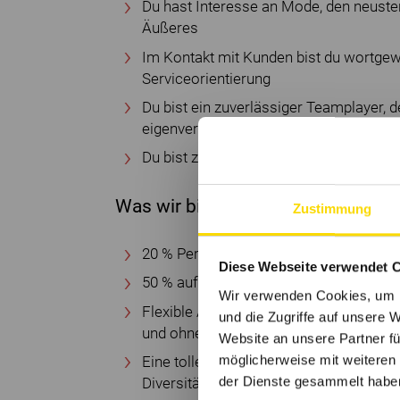
Du hast Interesse an Mode, den neusten
Äußeres
Im Kontakt mit Kunden bist du wortgew
Serviceorientierung
Du bist ein zuverlässiger Teamplayer, 
eigenverantwortlich handelt
Du bist zeitlich flexibel
Was wir bieten
Zustimmung
20 % Personalrabatt online & im Store f
Diese Webseite verwendet 
50 % auf Geschäftskleidung im Store
Wir verwenden Cookies, um I
Flexible Arbeitszeitmodelle und Vetrag
und die Zugriffe auf unsere 
und ohne C&A passend zu planen
Website an unsere Partner fü
möglicherweise mit weiteren
Eine tolle Unternehmenskultur mit offe
der Dienste gesammelt habe
Diversität gelebt werden