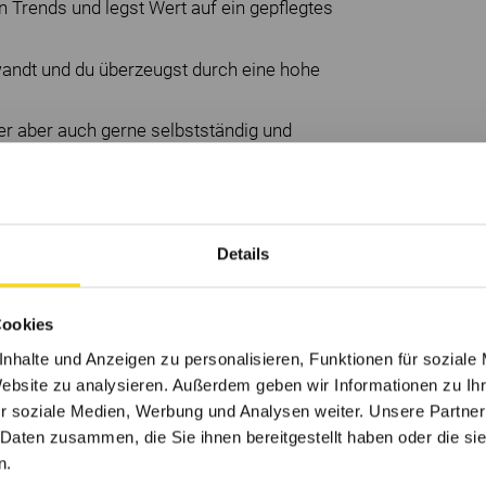
 Trends und legst Wert auf ein gepflegtes
andt und du überzeugst durch eine hohe
der aber auch gerne selbstständig und
Details
ür dich und deine Familie
Cookies
nhalte und Anzeigen zu personalisieren, Funktionen für soziale
sstrukturen ermöglichen es dir die Tage mit
Website zu analysieren. Außerdem geben wir Informationen zu I
r soziale Medien, Werbung und Analysen weiter. Unsere Partner
 Daten zusammen, die Sie ihnen bereitgestellt haben oder die s
nen Türen, in der Wertschätzung und
n.