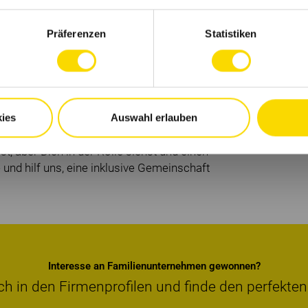
vents
Präferenzen
Statistiken
 Behinderung, Geschlechtsidentität, sexueller
be, Religion oder Weltanschauung, Elternschaft
chützten Eigenschaft. Wir freuen uns über
t-binären Personen aller ethnischen und
ies
Auswahl erlauben
unterrepräsentierten Gruppen, sich zu
t, aber Dich in der Rolle siehst und einen
 und hilf uns, eine inklusive Gemeinschaft
Interesse an Familienunternehmen gewonnen?
ch in den Firmenprofilen und finde den perfekten