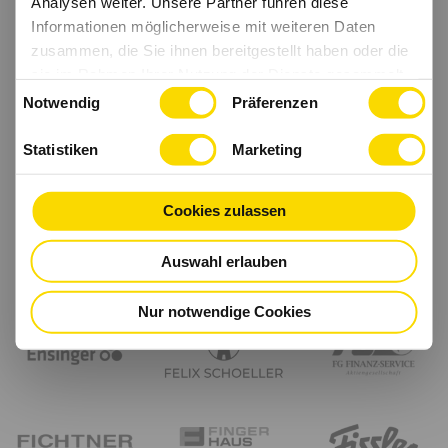
Analysen weiter. Unsere Partner führen diese
Informationen möglicherweise mit weiteren Daten
zusammen, die Sie ihnen bereitgestellt haben oder die
sie im Rahmen Ihrer Nutzung der Dienste gesammelt
Einwilligungsauswahl
haben.
Notwendig
Präferenzen
Statistiken
Marketing
Cookies zulassen
Auswahl erlauben
Nur notwendige Cookies