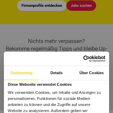
Firmenprofile entdecken
Jobs suchen
Nichts mehr verpassen?
Bekomme regelmäßig Tipps und bleibe Up-
to-Date.
Dann folge uns auch auf
Instagram
und Co.
Zustimmung
Details
Über Cookies
Diese Webseite verwendet Cookies
Wir freuen uns auf Dich.
Wir verwenden Cookies, um Inhalte und Anzeigen zu
personalisieren, Funktionen für soziale Medien
anbieten zu können und die Zugriffe auf unsere
Website zu analysieren. Außerdem geben wir