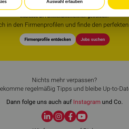
ies
Auswahl erlauben
Interesse an Familienunternehmen gewonnen?
ch in den Firmenprofilen und finde den perfekten
Firmenprofile entdecken
Jobs suchen
Nichts mehr verpassen?
ekomme regelmäßig Tipps und bleibe Up-to-Dat
Dann folge uns auch auf
Instagram
und Co.