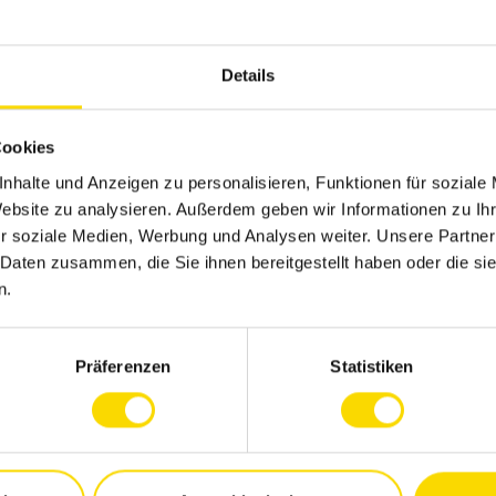
Zerspanungs-/Industriemechaniker o.ä.
 840D)
Details
tät
Cookies
nhalte und Anzeigen zu personalisieren, Funktionen für soziale
Website zu analysieren. Außerdem geben wir Informationen zu I
r soziale Medien, Werbung und Analysen weiter. Unsere Partner
 Daten zusammen, die Sie ihnen bereitgestellt haben oder die s
ternehmen. Daher ist unsere
n.
erarchien, Beständigkeit und nachhaltiges
r ist uns ebenso wichtig wie offene
 Entdecken Sie unsere Vielfalt und machen
Präferenzen
Statistiken
emöglichkeiten in unserem Unternehmen.
Mail an info@zto-zerspanungstechnik.de