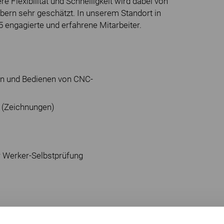
Flexibilität und Schnelligkeit wird dabei von
bern sehr geschätzt. In unserem Standort in
5 engagierte und erfahrene Mitarbeiter.
en und Bedienen von CNC-
 (Zeichnungen)
 Werker-Selbstprüfung