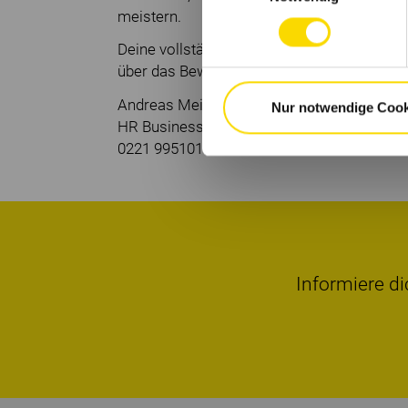
meistern.
Deine vollständigen Bewerbungsunterlagen i
über das Bewerbungsportal an unsere Perso
Andreas Meisen
Nur notwendige Cook
HR Business Partner
0221 995101109
Informiere di