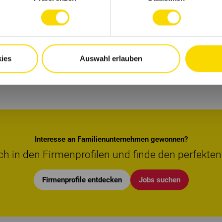
nkl. Gehaltswunsch übermittelst du bitte
nalabteilung, z. H. Herr Andreas Meisen.
ies
Auswahl erlauben
Interesse an Familienunternehmen gewonnen?
ch in den Firmenprofilen und finde den perfekten
Firmenprofile entdecken
Jobs suchen