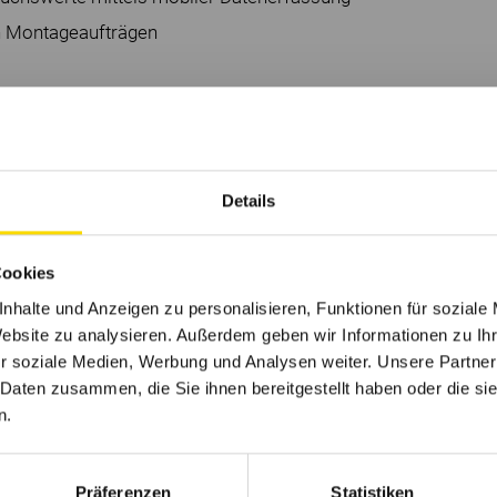
on Montageaufträgen
utzung
 auch mit digitalen Schulungen
Details
liegen uns am Herzen
Cookies
nhalte und Anzeigen zu personalisieren, Funktionen für soziale
Website zu analysieren. Außerdem geben wir Informationen zu I
 ist seit Jahrzehnten der Kern unseres
r soziale Medien, Werbung und Analysen weiter. Unsere Partner
enstleistungen und millionenfach bewährter
 Daten zusammen, die Sie ihnen bereitgestellt haben oder die s
en den Energieverbrauch zu optimieren.
n.
issen für hohe Servicequalität.
tnerschaftliche Verhältnis zu unseren Kunden
kennen und Herausforderungen gemeinsam zu
Präferenzen
Statistiken