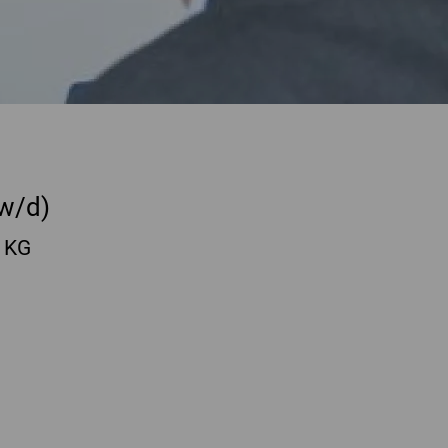
w/d)
 KG