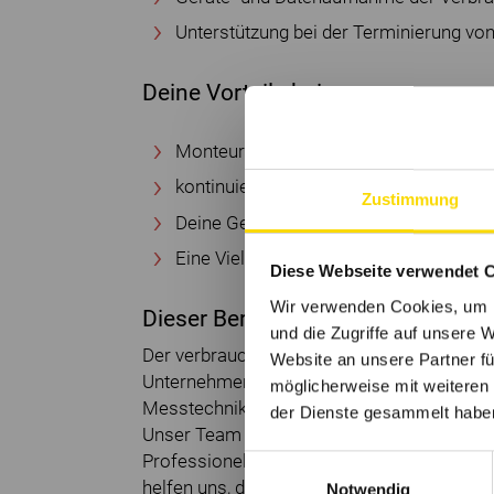
Unterstützung bei der Terminierung v
Deine Vorteile bei uns
Monteursfahrzeug auch zur privaten N
kontinuierliche Weiterbildungsangebote
Zustimmung
Deine Gesundheit und Altersvorsorge 
Eine Vielzahl attraktiver Angebote
Diese Webseite verwendet 
Wir verwenden Cookies, um I
Dieser Bereich freut sich auf dich
und die Zugriffe auf unsere 
Der verbrauchsgerechte Umgang mit Energie
Website an unsere Partner fü
Unternehmens. Mit Hilfe unserer Energiedi
möglicherweise mit weiteren
Messtechnik ermöglichen wir unseren Kund
der Dienste gesammelt habe
Unser Team sorgt mit Kompetenz und Fachw
Professionelle Kommunikation und das par
Einwilligungsauswahl
helfen uns, die Kundenbedürfnisse zu er
Notwendig