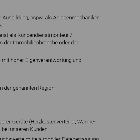
e Ausbildung, bspw. als Anlagenmechaniker
k
enst als Kundendienstmonteur /
us der Immobilienbranche oder der
se mit hoher Eigenverantwortung und
in der genannten Region
erer Geräte (Heizkostenverteiler, Wärme-
 bei unseren Kunden
uchswerte mittels mobiler Datenerfassung