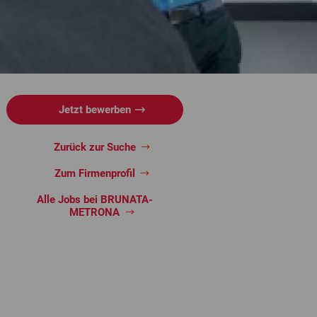
Jetzt bewerben
Zurück zur Suche
Zum Firmenprofil
Alle Jobs bei BRUNATA-
METRONA