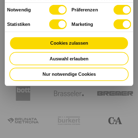
sie im Rahmen Ihrer Nutzung der Dienste gesammelt
Einwilligungsauswahl
haben.
Notwendig
Präferenzen
Statistiken
Marketing
Cookies zulassen
Auswahl erlauben
Nur notwendige Cookies