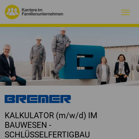
Warum Familienunternehmen?
Firmenprofile
Jobs
Magazin
Initiative
KALKULATOR (m/w/d) IM
Kontakt
BAUWESEN -
SCHLÜSSELFERTIGBAU