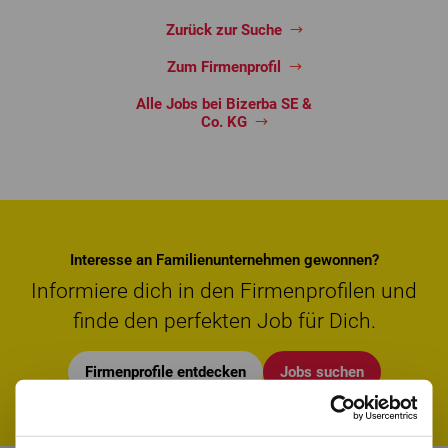
Zurück zur Suche
Zum Firmenprofil
Alle Jobs bei Bizerba SE &
Co. KG
Interesse an Familienunternehmen gewonnen?
Informiere dich in den Firmenprofilen und
finde den perfekten Job für Dich.
Firmenprofile entdecken
Jobs suchen