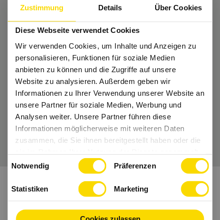
Zustimmung
Details
Über Cookies
Diese Webseite verwendet Cookies
Nichts mehr verpassen?
Bekomme regelmäßig Tipps und bleibe Up-
Wir verwenden Cookies, um Inhalte und Anzeigen zu
personalisieren, Funktionen für soziale Medien
to-Date.
anbieten zu können und die Zugriffe auf unsere
Website zu analysieren. Außerdem geben wir
Dann folge uns auch auf
Instagram
und Co.
Informationen zu Ihrer Verwendung unserer Website an
unsere Partner für soziale Medien, Werbung und
Analysen weiter. Unsere Partner führen diese
Informationen möglicherweise mit weiteren Daten
Wir freuen uns auf Dich.
zusammen, die Sie ihnen bereitgestellt haben oder die
sie im Rahmen Ihrer Nutzung der Dienste gesammelt
Einwilligungsauswahl
haben.
Notwendig
Präferenzen
Statistiken
Marketing
Cookies zulassen