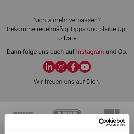
Nichts mehr verpassen?
Bekomme regelmäßig Tipps und bleibe Up-
to-Date.
Dann folge uns auch auf
Instagram
und Co.
Wir freuen uns auf Dich.