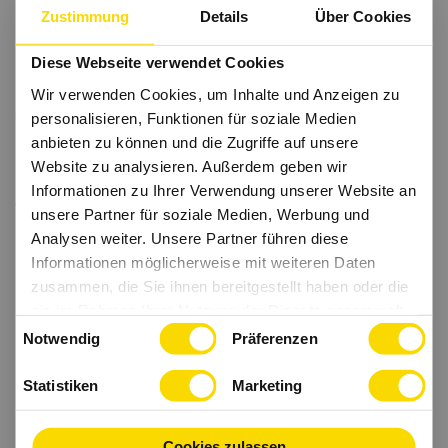
Zustimmung
Details
Über Cookies
Diese Webseite verwendet Cookies
Wir verwenden Cookies, um Inhalte und Anzeigen zu
personalisieren, Funktionen für soziale Medien
anbieten zu können und die Zugriffe auf unsere
Website zu analysieren. Außerdem geben wir
Informationen zu Ihrer Verwendung unserer Website an
unsere Partner für soziale Medien, Werbung und
Analysen weiter. Unsere Partner führen diese
Informationen möglicherweise mit weiteren Daten
zusammen, die Sie ihnen bereitgestellt haben oder die
sie im Rahmen Ihrer Nutzung der Dienste gesammelt
Einwilligungsauswahl
haben.
Notwendig
Präferenzen
Statistiken
Marketing
Cookies zulassen