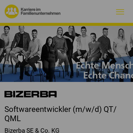
Warum Familienunternehmen?
Firmenprofile
Jobs
Magazin
Initiative
Softwareentwickler (m/w/d) QT/
Kontakt
QML
Bizerba SE & Co. KG