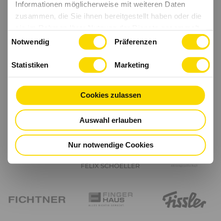
Informationen möglicherweise mit weiteren Daten
zusammen, die Sie ihnen bereitgestellt haben oder die
sie im Rahmen Ihrer Nutzung der Dienste gesammelt
Einwilligungsauswahl
haben.
Notwendig
Präferenzen
Statistiken
Marketing
Cookies zulassen
Auswahl erlauben
Nur notwendige Cookies