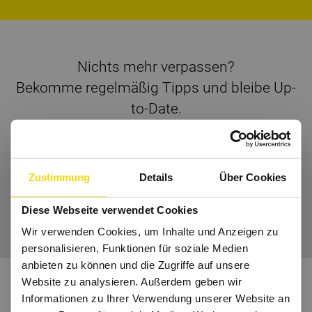
Nichts mehr verpassen?
Bekomme regelmäßig Tipps und bleibe Up-
to-Date.
Dann folge uns auch auf
Instagram
und Co.
Zustimmung
Details
Über Cookies
Wir freuen uns auf Dich.
Diese Webseite verwendet Cookies
Wir verwenden Cookies, um Inhalte und Anzeigen zu
personalisieren, Funktionen für soziale Medien
anbieten zu können und die Zugriffe auf unsere
Website zu analysieren. Außerdem geben wir
Informationen zu Ihrer Verwendung unserer Website an