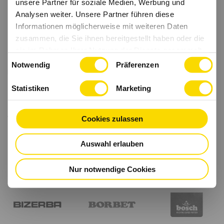
unsere Partner für soziale Medien, Werbung und
Analysen weiter. Unsere Partner führen diese
Informationen möglicherweise mit weiteren Daten
zusammen, die Sie ihnen bereitgestellt haben oder die
sie im Rahmen Ihrer Nutzung der Dienste gesammelt
Einwilligungsauswahl
haben.
Notwendig
Präferenzen
Statistiken
Marketing
Cookies zulassen
Auswahl erlauben
Nur notwendige Cookies