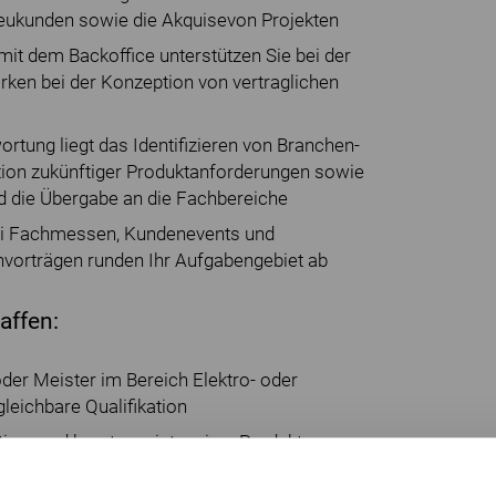
eukunden sowie die Akquisevon Projekten
t dem Backoffice unterstützen Sie bei der
rken bei der Konzeption von vertraglichen
ortung liegt das Identifizieren von Branchen-
ition zukünftiger Produktanforderungen sowie
d die Übergabe an die Fachbereiche
bei Fachmessen, Kundenevents und
orträgen runden Ihr Aufgabengebiet ab
affen:
er Meister im Bereich Elektro- oder
leichbare Qualifikation
tiger und beratungsintensiver Produkte
ohes Maß an Eigenmotivation