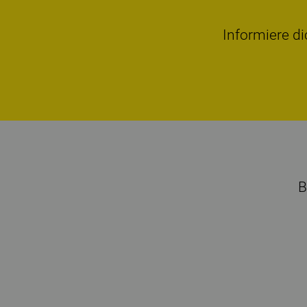
Informiere di
B