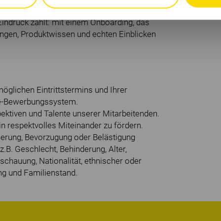
en mehr erreichen – heute für morgen.
Eindruck zählt: mit einem Onboarding, das
ngen, Produktwissen und echten Einblicken
glichen Eintrittstermins und Ihrer
ine-Bewerbungssystem.
spektiven und Talente unserer Mitarbeitenden.
in respektvolles Miteinander zu fördern.
nierung, Bevorzugung oder Belästigung
B. Geschlecht, Behinderung, Alter,
schauung, Nationalität, ethnischer oder
ng und Familienstand.