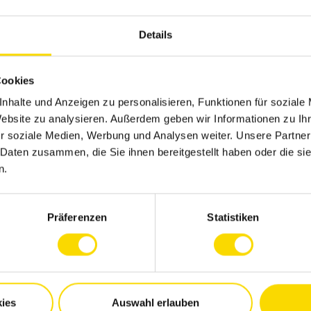
 gute Eigenorganisation, Belastbarkeit und
Details
n sowie Reisebereitschaft
nntnisse in Schrift und Wort
Cookies
nhalte und Anzeigen zu personalisieren, Funktionen für soziale
:
Website zu analysieren. Außerdem geben wir Informationen zu I
:
r soziale Medien, Werbung und Analysen weiter. Unsere Partner
 Daten zusammen, die Sie ihnen bereitgestellt haben oder die s
 wir Sie mit WAGO Plus auch neben der
n.
 bis zur Pflege der Angehörigen.
ir beides sind: Global Player und
Präferenzen
Statistiken
.
ine 35-Stunden-Woche, 30 Tage Urlaub und
ien mehr bieten: Kitaplätze, Events für
, und Kinderbetreuungszuschüsse.
ies
Auswahl erlauben