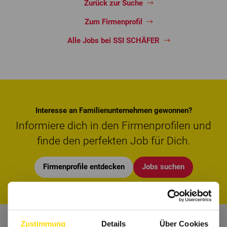
Zurück zur Suche
Zum Firmenprofil
Alle Jobs bei SSI SCHÄFER
Interesse an Familienunternehmen gewonnen?
Informiere dich in den Firmenprofilen und
finde den perfekten Job für Dich.
Firmenprofile entdecken
Jobs suchen
Zustimmung
Details
Über Cookies