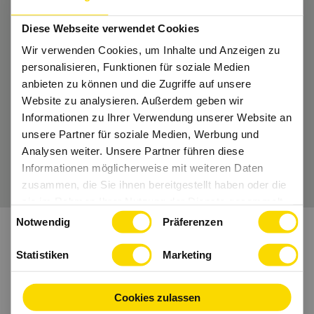
Nichts mehr verpassen?
Diese Webseite verwendet Cookies
Bekomme regelmäßig Tipps und bleibe Up-
Wir verwenden Cookies, um Inhalte und Anzeigen zu
to-Date.
personalisieren, Funktionen für soziale Medien
anbieten zu können und die Zugriffe auf unsere
Dann folge uns auch auf
Instagram
und Co.
Website zu analysieren. Außerdem geben wir
Informationen zu Ihrer Verwendung unserer Website an
unsere Partner für soziale Medien, Werbung und
Analysen weiter. Unsere Partner führen diese
Wir freuen uns auf Dich.
Informationen möglicherweise mit weiteren Daten
zusammen, die Sie ihnen bereitgestellt haben oder die
sie im Rahmen Ihrer Nutzung der Dienste gesammelt
Einwilligungsauswahl
haben.
Notwendig
Präferenzen
Statistiken
Marketing
Cookies zulassen