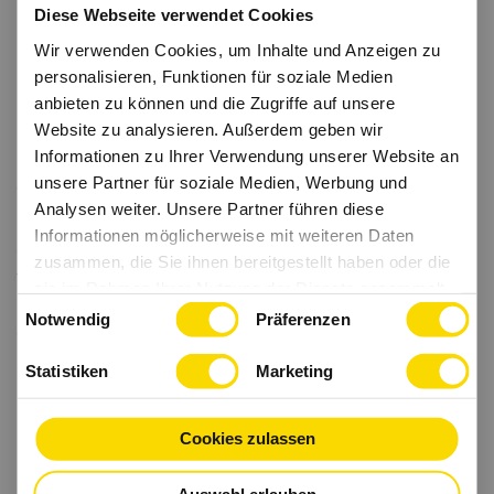
Firmenappartements überbrücken die Zeit bis zum
Diese Webseite verwendet Cookies
Einzug in Ihre eigenes zu Hause.
Wir verwenden Cookies, um Inhalte und Anzeigen zu
personalisieren, Funktionen für soziale Medien
Exklusive Coupons
anbieten zu können und die Zugriffe auf unsere
Freuen Sie sich auf attraktive Produkte aus unseren
Website zu analysieren. Außerdem geben wir
Filialen.
Informationen zu Ihrer Verwendung unserer Website an
unsere Partner für soziale Medien, Werbung und
alle anzeigen
Analysen weiter. Unsere Partner führen diese
Im Fließtext unserer Stellenanzeigen wird auf die
Informationen möglicherweise mit weiteren Daten
gleichzeitige Verwendung der Sprachformen männlich,
zusammen, die Sie ihnen bereitgestellt haben oder die
weiblich und divers (m/w/d) verzichtet. Sämtliche
sie im Rahmen Ihrer Nutzung der Dienste gesammelt
Personenbezeichnungen gelten daher gleichermaßen für
Einwilligungsauswahl
haben.
Notwendig
Präferenzen
alle Geschlechter.
Statistiken
Marketing
Jetzt bewerben
Cookies zulassen
Zurück zur Suche
Zum Firmenprofil
Auswahl erlauben