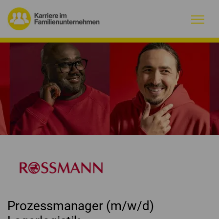
Warum Familienunternehmen?
Firmenprofile
Jobs
Magazin
Initiative
Kontakt
Prozessmanager (m/w/d)