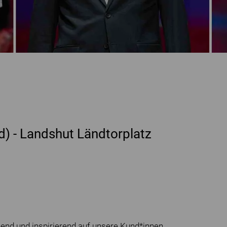
) - Landshut Ländtorplatz
chend und inspirierend auf unsere Kund*innen