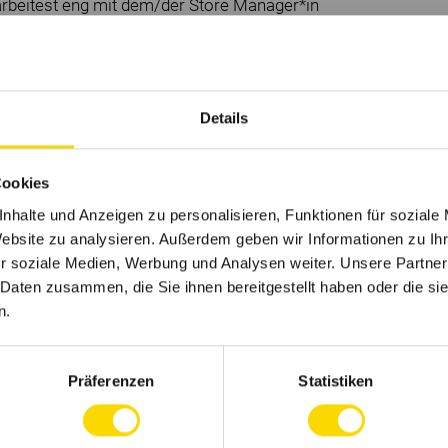
arbeitest eng mit dem/der Store Manager*in
 einen Plan für die jeweilige Woche zu
rozessen und ein versierter Umgang mit
systemen
Details
einfach für dich, diese
ise Konzepte umzuwandeln
Cookies
ühl hast, du passt zu C&A, kontaktiere uns
auch wenn nicht alle Anforderungen erfüllt
nhalte und Anzeigen zu personalisieren, Funktionen für soziale
en!
Website zu analysieren. Außerdem geben wir Informationen zu I
r soziale Medien, Werbung und Analysen weiter. Unsere Partner
 Daten zusammen, die Sie ihnen bereitgestellt haben oder die s
n.
getrieben, lieben Zusammengehörigkeit,
ermutigen jeden, neue Ideen zu entwickeln.
Weiterentwicklung liegen uns am Herzen.
Präferenzen
Statistiken