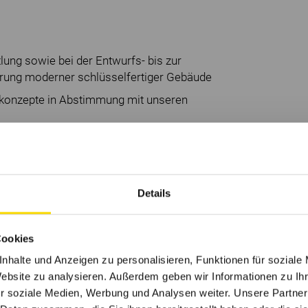
lung sowie bei der Entwurfs- bis zur
rung moderner schlüsselfertiger Gebäude
skonzepte in Abstimmung mit unseren
ärer Austausch mit Fachplanern, Bauleitern
 (m/w/d)
Details
ektur oder einem vergleichbaren Studiengang
Cookies
bsolviert
nhalte und Anzeigen zu personalisieren, Funktionen für soziale
gsweise in REVIT
Website zu analysieren. Außerdem geben wir Informationen zu I
r soziale Medien, Werbung und Analysen weiter. Unsere Partner
sziplinären Austausch sowie spannende