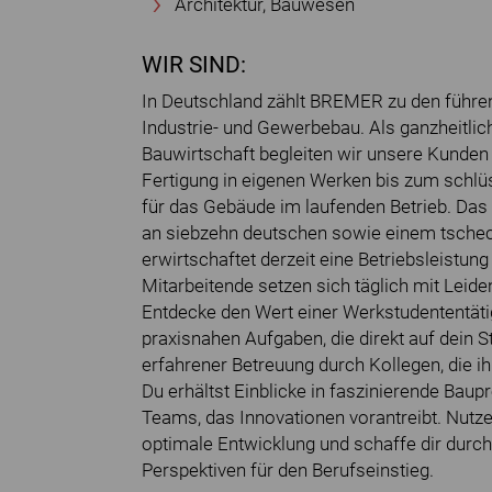
Architektur, Bauwesen
WIR SIND:
In Deutschland zählt BREMER zu den führe
Industrie- und Gewerbebau. Als ganzheitlic
Bauwirtschaft begleiten wir unsere Kunden 
Fertigung in eigenen Werken bis zum schlü
für das Gebäude im laufenden Betrieb. Da
an siebzehn deutschen sowie einem tschec
erwirtschaftet derzeit eine Betriebsleistun
Mitarbeitende setzen sich täglich mit Leide
Entdecke den Wert einer Werkstudententäti
praxisnahen Aufgaben, die direkt auf dein S
erfahrener Betreuung durch Kollegen, die ih
Du erhältst Einblicke in faszinierende Baup
Teams, das Innovationen vorantreibt. Nutze d
optimale Entwicklung und schaffe dir durch
Perspektiven für den Berufseinstieg.