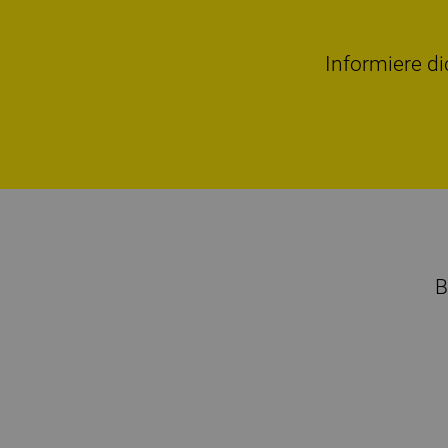
Informiere di
B