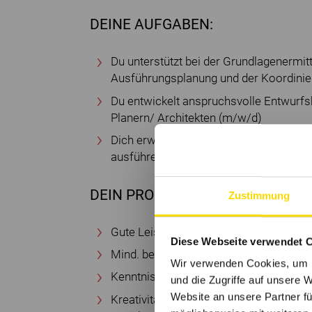
DEINE AUFGABEN:
Du unterstützt bei der Grundlagenermitt
Ausführungsplanung und der Koordinie
Du entwickelt anspruchsvolle Entwurf
Planern/ Architekten (m/w/d)
Dich erwartet zudem ein interdisziplin
ausführender Gewerke und Herstellern
DEIN PROFIL:
Zustimmung
Gute Leistungen im Studium der Archit
Diese Webseite verwendet 
Mind. bereits das 3. Studiensemester a
Wir verwenden Cookies, um I
Kenntnisse in CAD-Programmen, vorzu
und die Zugriffe auf unsere 
Website an unsere Partner fü
Kreativität und Lust auf einen interdi