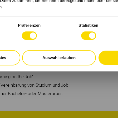
 Daten zusammen, die Sie ihnen bereitgestellt haben oder die s
n.
nd am gemeinsamen Teamerfolg
ösungsorientiert Arbeitsweise
Präferenzen
Statistiken
owie eine professionelle Einarbeitung und
m/w/d)
ies
Auswahl erlauben
h ein modernes Arbeitsumfeld und eine
rning on the Job“
le Vereinbarung von Studium und Job
iner Bachelor- oder Masterarbeit