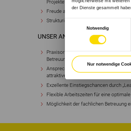
möglicherweise mit weiteren
Projekte
der Dienste gesammelt habe
Freude an komplexer Projektarbeit u
Strukturierte sowie selbständige und l
Einwilligungsauswahl
Notwendig
UNSER ANGEBOT:
Praxisorientierte Aufgabenstellungen s
Betreuung durch erfahrene Kollegen (
Nur notwendige Cook
Ansprechende Rahmenbedingungen durc
attraktive Vergütung
Exzellente Einstiegschancen durch „Lea
Flexible Arbeitszeiten für eine optima
Möglichkeit der fachlichen Betreuung e