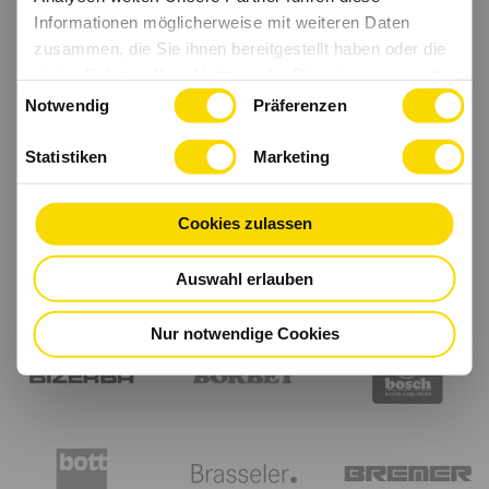
Informationen möglicherweise mit weiteren Daten
zusammen, die Sie ihnen bereitgestellt haben oder die
sie im Rahmen Ihrer Nutzung der Dienste gesammelt
Einwilligungsauswahl
haben.
Notwendig
Präferenzen
Statistiken
Marketing
Cookies zulassen
Auswahl erlauben
Nur notwendige Cookies