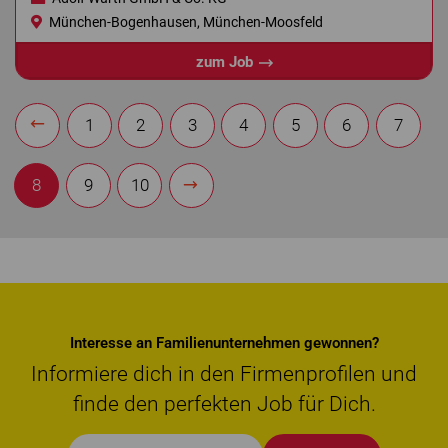
München-Bogenhausen, München-Moosfeld
zum Job
1
2
3
4
5
6
7
8
9
10
Interesse an Familienunternehmen gewonnen?
Informiere dich in den Firmenprofilen und
finde den perfekten Job für Dich.