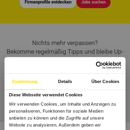
Firmenprofile entdecken
Jobs suchen
Nichts mehr verpassen?
Bekomme regelmäßig Tipps und bleibe Up-
to-Date.
Dann folge uns auch auf
Instagram
und Co.
Zustimmung
Details
Über Cookies
Diese Webseite verwendet Cookies
Wir freuen uns auf Dich.
Wir verwenden Cookies, um Inhalte und Anzeigen zu
personalisieren, Funktionen für soziale Medien
anbieten zu können und die Zugriffe auf unsere
Website zu analysieren. Außerdem geben wir