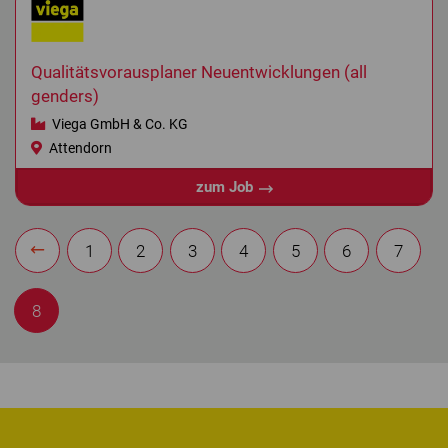
Qualitätsvorausplaner Neuentwicklungen (all
genders)
Viega GmbH & Co. KG
Attendorn
zum Job
1
2
3
4
5
6
7
8