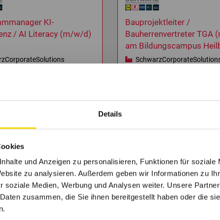
mmanager KI-
Bauprojektleiter /
nz / AI Literacy (m/w/d)
Bauherrenvertreter TGA 
am Bildungscampus Heil
zCorporateSolutions
SchwarzCorporateSolution
nn
Heilbronn
8
9
10
Details
Cookies
nhalte und Anzeigen zu personalisieren, Funktionen für soziale
Website zu analysieren. Außerdem geben wir Informationen zu I
r soziale Medien, Werbung und Analysen weiter. Unsere Partner
Interesse an Familienunternehmen gewonnen?
 Daten zusammen, die Sie ihnen bereitgestellt haben oder die s
ch in den Firmenprofilen und finde den perfekten
n.