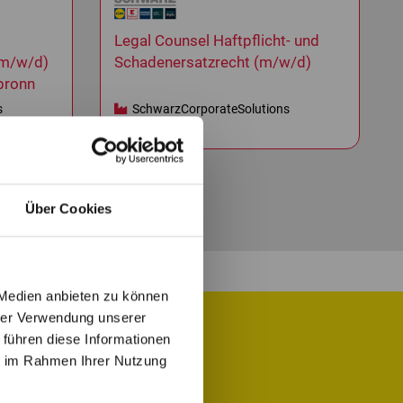
Legal Counsel Haftpflicht- und
(m/w/d)
Schadenersatzrecht (m/w/d)
bronn
s
SchwarzCorporateSolutions
Neckarsulm
Über Cookies
 Medien anbieten zu können
hrer Verwendung unserer
 führen diese Informationen
ie im Rahmen Ihrer Nutzung
 Job für Dich.