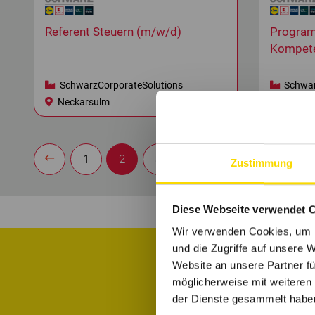
Referent Steuern (m/w/d)
Program
Kompete
SchwarzCorporateSolutions
Schwar
Neckarsulm
Heilbro
1
2
3
4
5
6
7
Zustimmung
Diese Webseite verwendet 
Wir verwenden Cookies, um I
und die Zugriffe auf unsere 
Website an unsere Partner fü
möglicherweise mit weiteren
Informiere di
der Dienste gesammelt habe