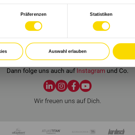
Firmenprofile entdecken
Jobs suchen
Präferenzen
Statistiken
Nichts mehr verpassen?
ies
Auswahl erlauben
ekomme regelmäßig Tipps und bleibe Up-to-Dat
Dann folge uns auch auf
Instagram
und Co.
Wir freuen uns auf Dich.