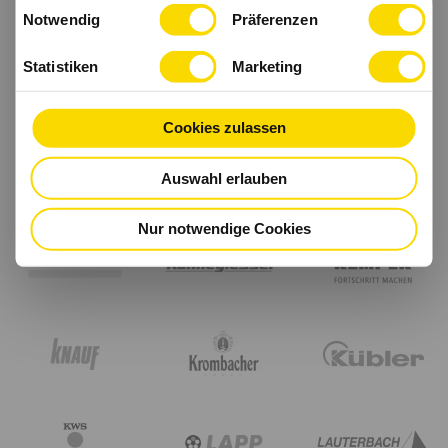
Einwilligungsauswahl
haben.
Notwendig
Präferenzen
Statistiken
Marketing
Cookies zulassen
Auswahl erlauben
Nur notwendige Cookies