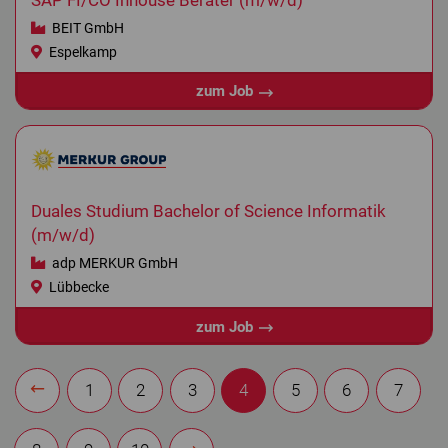
SAP FI/CO Inhouse Berater (m/w/d)
BEIT GmbH
Espelkamp
zum Job
Duales Studium Bachelor of Science Informatik
(m/w/d)
adp MERKUR GmbH
Lübbecke
zum Job
1
2
3
4
5
6
7