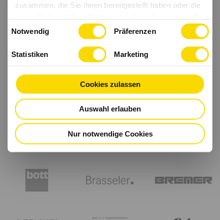
zusammen, die Sie ihnen bereitgestellt haben oder die
sie im Rahmen Ihrer Nutzung der Dienste gesammelt
Einwilligungsauswahl
haben.
Notwendig
Präferenzen
Statistiken
Marketing
Cookies zulassen
Auswahl erlauben
Nur notwendige Cookies