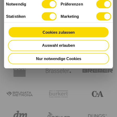
Einwilligungsauswahl
haben.
Notwendig
Präferenzen
Statistiken
Marketing
Cookies zulassen
Auswahl erlauben
Nur notwendige Cookies