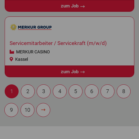
zum Job
Servicemitarbeiter / Servicekraft (m/w/d)
MERKUR CASINO
Kassel
zum Job
1
2
3
4
5
6
7
8
9
10