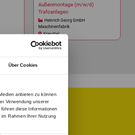
Außenmontage (m/w/d)
Trafoanlagen
Heinrich Georg GmbH
Maschinenfabrik
Kreuztal
Über Cookies
 Medien anbieten zu können
hrer Verwendung unserer
 führen diese Informationen
 Job für Dich.
ie im Rahmen Ihrer Nutzung