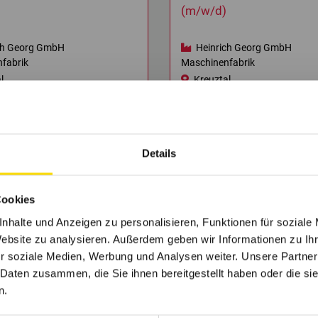
(m/w/d)
ch Georg GmbH
Heinrich Georg GmbH
fabrik
Maschinenfabrik
l
Kreuztal
Details
Cookies
nhalte und Anzeigen zu personalisieren, Funktionen für soziale
Website zu analysieren. Außerdem geben wir Informationen zu I
Interesse an Familienunternehmen gewonnen?
r soziale Medien, Werbung und Analysen weiter. Unsere Partner
ch in den Firmenprofilen und finde den perfekten
 Daten zusammen, die Sie ihnen bereitgestellt haben oder die s
n.
Firmenprofile entdecken
Jobs suchen