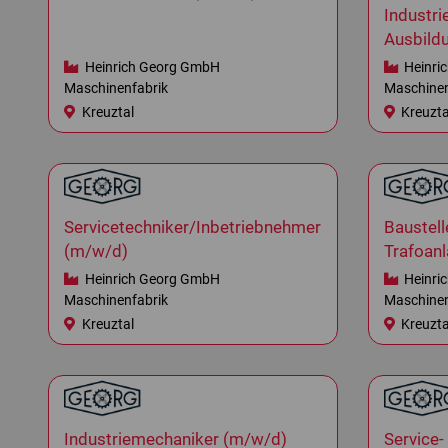
Industr
Ausbild
Heinrich Georg GmbH
Heinri
Maschinenfabrik
Maschinen
Kreuztal
Kreuzta
Servicetechniker/Inbetriebnehmer
Baustell
(m/w/d)
Trafoan
Heinrich Georg GmbH
Heinri
Maschinenfabrik
Maschinen
Kreuztal
Kreuzta
Industriemechaniker (m/w/d)
Service-