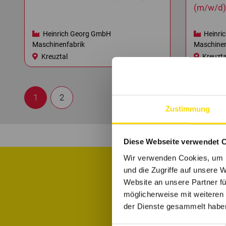
(m/w/d)
Heinrich Georg GmbH
Heinri
Maschinenfabrik
Maschinen
Kreuztal
Kreuzta
1
2
Zustimmung
Diese Webseite verwendet 
Wir verwenden Cookies, um I
und die Zugriffe auf unsere 
Website an unsere Partner fü
Informiere di
möglicherweise mit weiteren
der Dienste gesammelt habe