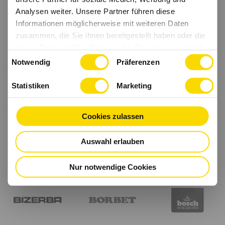
Analysen weiter. Unsere Partner führen diese
Informationen möglicherweise mit weiteren Daten
zusammen, die Sie ihnen bereitgestellt haben oder die
sie im Rahmen Ihrer Nutzung der Dienste gesammelt
Einwilligungsauswahl
haben.
Notwendig
Präferenzen
Statistiken
Marketing
Cookies zulassen
Auswahl erlauben
Nur notwendige Cookies