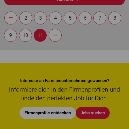
2
3
4
5
6
7
8
9
10
11
Interesse an Familienunternehmen gewonnen?
Informiere dich in den Firmenprofilen und
finde den perfekten Job für Dich.
Firmenprofile entdecken
Jobs suchen