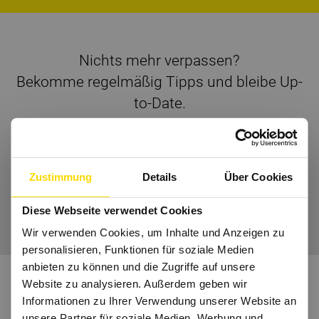
Nichts mehr verpassen?
Bekomme regelmäßig Tipps und bleibe Up-
to-Date.
Dann folge uns auch auf
Instagram
und Co.
Zustimmung
Details
Über Cookies
Wir freuen uns auf Dich.
Diese Webseite verwendet Cookies
Wir verwenden Cookies, um Inhalte und Anzeigen zu
personalisieren, Funktionen für soziale Medien
anbieten zu können und die Zugriffe auf unsere
Website zu analysieren. Außerdem geben wir
Informationen zu Ihrer Verwendung unserer Website an
unsere Partner für soziale Medien, Werbung und