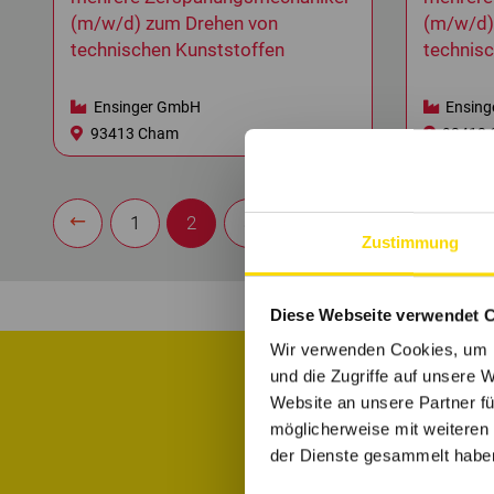
(m/w/d) zum Drehen von
(m/w/d)
technischen Kunststoffen
technis
Ensinger GmbH
Ensing
93413 Cham
93413 
1
2
3
Zustimmung
Diese Webseite verwendet 
Wir verwenden Cookies, um I
und die Zugriffe auf unsere 
Website an unsere Partner fü
Informiere di
möglicherweise mit weiteren
der Dienste gesammelt habe