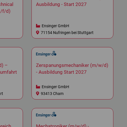
hnical
Ausbildung - Start 2027
/f/d)
Ensinger GmbH
71154 Nufringen bei Stuttgart
d) –
Zerspanungsmechaniker (m/w/d)
aumfahrt
- Ausbildung Start 2027
Ensinger GmbH
rt
93413 Cham
ereich
Mechatroniker (m/w/d) -