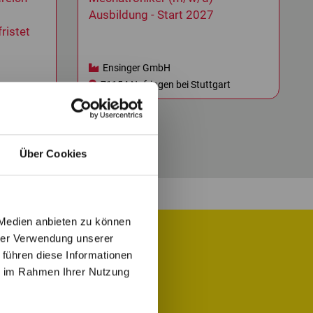
Ausbildung - Start 2027
ristet
Ensinger GmbH
71154 Nufringen bei Stuttgart
Über Cookies
 Medien anbieten zu können
hrer Verwendung unserer
 führen diese Informationen
 Job für Dich.
ie im Rahmen Ihrer Nutzung