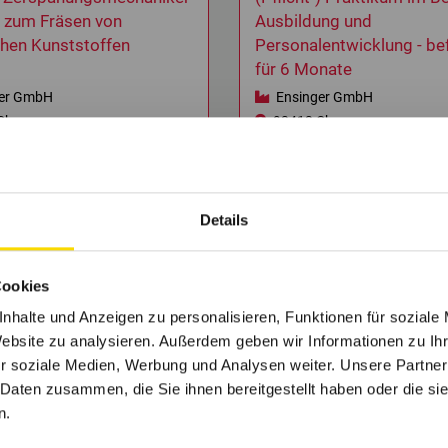
 zum Fräsen von
Ausbildung und
chen Kunststoffen
Personalentwicklung - bef
für 6 Monate
er GmbH
Ensinger GmbH
Cham
93413 Cham
Details
Cookies
nhalte und Anzeigen zu personalisieren, Funktionen für soziale
Website zu analysieren. Außerdem geben wir Informationen zu I
Interesse an Familienunternehmen gewonnen?
r soziale Medien, Werbung und Analysen weiter. Unsere Partner
ch in den Firmenprofilen und finde den perfekten
 Daten zusammen, die Sie ihnen bereitgestellt haben oder die s
n.
Firmenprofile entdecken
Jobs suchen