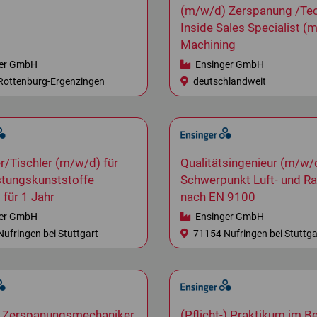
(m/w/d) Zerspanung /Tec
Inside Sales Specialist (m
Machining
er GmbH
Ensinger GmbH
ottenburg-Ergenzingen
deutschlandweit
r/Tischler (m/w/d) für
Qualitätsingenieur (m/w/
stungskunststoffe
Schwerpunkt Luft- und R
 für 1 Jahr
nach EN 9100
er GmbH
Ensinger GmbH
ufringen bei Stuttgart
71154 Nufringen bei Stuttga
 Zerspanungsmechaniker
(Pflicht-) Praktikum im B