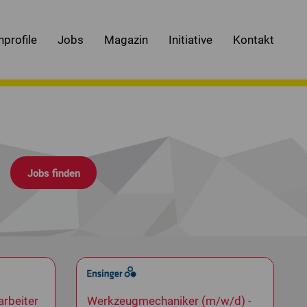
nprofile
Jobs
Magazin
Initiative
Kontakt
.
arbeiter
Werkzeugmechaniker (m/w/d) -