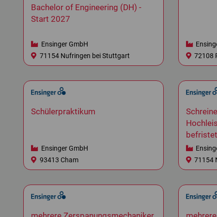
Bachelor of Engineering (DH) -
Start 2027
Ensinger GmbH
Ensing
71154 Nufringen bei Stuttgart
72108 R
Schülerpraktikum
Schreine
Hochlei
befristet
Ensinger GmbH
Ensing
93413 Cham
71154 N
mehrere Zerspanungsmechaniker
mehrere