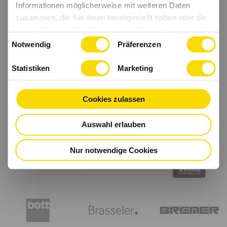
Informationen möglicherweise mit weiteren Daten
zusammen, die Sie ihnen bereitgestellt haben oder die
sie im Rahmen Ihrer Nutzung der Dienste gesammelt
Einwilligungsauswahl
haben.
Notwendig
Präferenzen
Statistiken
Marketing
Cookies zulassen
Auswahl erlauben
Nur notwendige Cookies