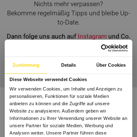
Nichts mehr verpassen?
Bekomme regelmäßig Tipps und bleibe Up-
to-Date.
Dann folge uns auch auf
Instagram
und Co.
Zustimmung
Details
Über Cookies
Wir freuen uns auf Dich.
Diese Webseite verwendet Cookies
Wir verwenden Cookies, um Inhalte und Anzeigen zu
personalisieren, Funktionen für soziale Medien
anbieten zu können und die Zugriffe auf unsere
Website zu analysieren. Außerdem geben wir
Informationen zu Ihrer Verwendung unserer Website an
unsere Partner für soziale Medien, Werbung und
Analysen weiter. Unsere Partner führen diese