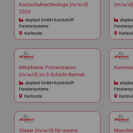
Kautschuktechnologe (m/w/d)
(m/w/d)
2026
aluplast GmbH Kunststoff-
alupla
Fenstersysteme
Fenstersy
Karlsruhe
Karlsru
Mitarbeiter Primerstation
Kommiss
(m/w/d) im 3-Schicht-Betrieb
aluplast GmbH Kunststoff-
alupla
Fenstersysteme
Fenstersy
Karlsruhe
Karlsru
Glaser (m/w/d) für unsere
Maschin