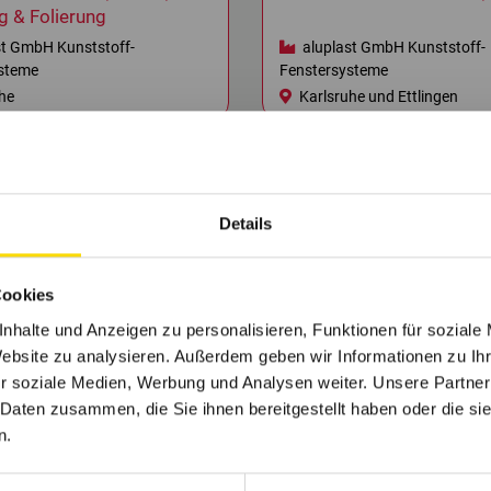
g & Folierung
st GmbH Kunststoff-
aluplast GmbH Kunststoff-
steme
Fenstersysteme
he
Karlsruhe und Ettlingen
Details
Cookies
nhalte und Anzeigen zu personalisieren, Funktionen für soziale
Website zu analysieren. Außerdem geben wir Informationen zu I
Interesse an Familienunternehmen gewonnen?
r soziale Medien, Werbung und Analysen weiter. Unsere Partner
ch in den Firmenprofilen und finde den perfekten
 Daten zusammen, die Sie ihnen bereitgestellt haben oder die s
n.
Firmenprofile entdecken
Jobs suchen