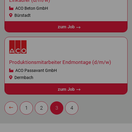
Einkäufer (d/m/w)
ACO Beton GmbH
Bürstadt
zum Job
Produktionsmitarbeiter Endmontage (d/m/w)
ACO Passavant GmbH
Dermbach
zum Job
1
2
3
4