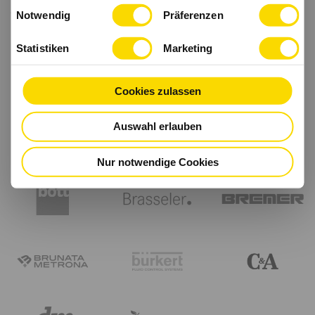
Einwilligungsauswahl
haben.
Notwendig
Präferenzen
Statistiken
Marketing
Cookies zulassen
Auswahl erlauben
Nur notwendige Cookies